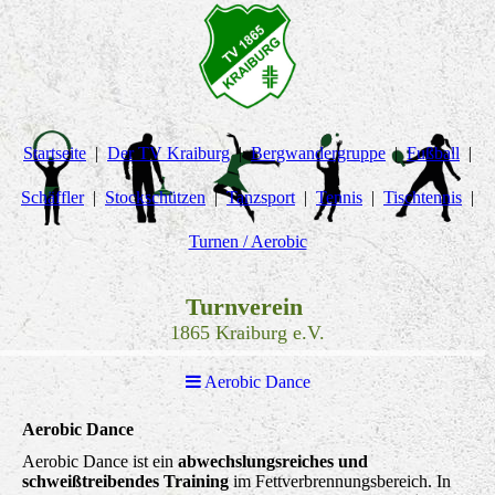
Startseite
Der TV Kraiburg
Bergwandergruppe
Fußball
Schäffler
Stockschützen
Tanzsport
Tennis
Tischtennis
Turnen / Aerobic
Turnverein
1865 Kraiburg e.V.
Aerobic Dance
Aerobic Dance
Aerobic Dance ist ein
abwechslungsreiches und
schweißtreibendes Training
im Fettverbrennungsbereich. In