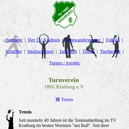
Startseite
Der TV Kraiburg
Bergwandergruppe
Fußball
Schäffler
Stockschützen
Tanzsport
Tennis
Tischtennis
Turnen / Aerobic
Turnverein
1865 Kraiburg e.V.
Tennis
Tennis
Seit nunmehr 40 Jahren ist die Tennisabteilung im TV
Kraiburg im besten Wortsinn "am Ball". Seit ihrer