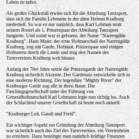
Leben zu rufen.
Als großer Glücksfall erwies sich für die Abteilung Tanzsport,
dass sich die Familie Lehmann in der alten Heimat Kraiburg
niederließ. So war es nur natürlich, dass Karl Lehman nmit
seinem Roserl als 1. Prinzenpaar der Abteilung Tanzsport
fungierte. Und somit war er geboren, der Name "Narrengilde
Kraiburg". Hans Maier, der erste Hofmarschall der Narrengilde
Kraiburg, zog mit Garde, Hofstaat, Prinzenpaar und einigen
Hofnarren durch die Lande und trug den Namen des
Turnvereines Kraiburg weit hinaus.
Anfang der 70er Jahre setzte die Prinzengarde der Narrengilde
Kraiburg sicherlich Akzente. Der Gardetanz entwickelte sich in
eine moderne Richtung. Der legendäre "Mighty River" der
Kraiburger Garde zog alle in ihren Bann. Die
Faschingsgesellschaft unter der Führung von
Generalhofmarschall Karl Lehmann legte nun richtig los. Auch
der Schlachtruf unserer Gesellschaft ist heute noch aktuell:
"Kraiburger Leit, Gaudi und Freid".
Ein wichtiger Aspekt zur Gründung der Abteilung Tanzsport
war sicherlich auch das Ziel des Turnvereines, ein Vereinsheim
zu errichten. Dazu benötigte man natürlich kräftige Finanzen