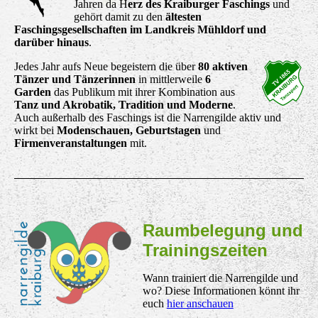
Jahren da H
erz des Kraiburger Faschings
und
gehört damit zu den
ältesten
Faschingsgesellschaften im Landkreis Mühldorf und
darüber hinaus
.
Jedes Jahr aufs Neue begeistern die über
80 aktiven
Tänzer und Tänzerinnen
in mittlerweile
6
Garden
das Publikum mit ihrer Kombination aus
Tanz und Akrobatik, Tradition und Moderne
.
Auch außerhalb des Faschings ist die Narrengilde aktiv und
wirkt bei
Modenschauen, Geburtstagen
und
Firmenveranstaltungen
mit.
Raumbelegung und
Trainingszeiten
Wann trainiert die Narrengilde und
wo? Diese Informationen könnt ihr
euch
hier anschauen